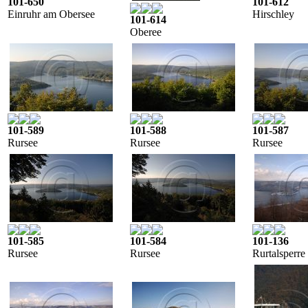
101-650
101-612
Einruhr am Obersee
Hirschley
101-614
Oberee
101-589
101-588
101-587
Rursee
Rursee
Rursee
101-585
101-584
101-136
Rursee
Rursee
Rurtalsperre