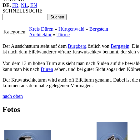
DE
,
FR
,
NL
,
EN
SCHNELLSUCHE
Kreis Düren
»
Hürtgenwald
»
Bergstein
Kategorien:
Architektur
»
Türme
Der Aussichtsturm steht auf dem
Burgberg
östlich von
Bergstein
. Die
ist nach dem Eifelwanderer «Franz Krawutschke» benannt, der sich 
Von dem 13 m hohen Turm aus sieht man nach Süden auf die bewald
kann man bis nach
Düren
sehen, und bei guter Sicht sogar den Köln
Der Krawutschketurm wird auch oft Eifelturm genannt. Dabei ist die 
kommen aus dem nahe gelegenen Marmagen.
nach oben
Fotos