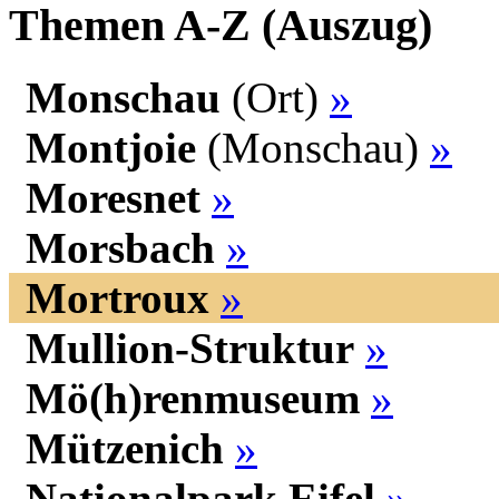
Themen A-Z (Auszug)
Monschau
(Ort)
»
Montjoie
(Monschau)
»
Moresnet
»
Morsbach
»
Mortroux
»
Mullion-Struktur
»
Mö(h)renmuseum
»
Mützenich
»
Nationalpark Eifel
»