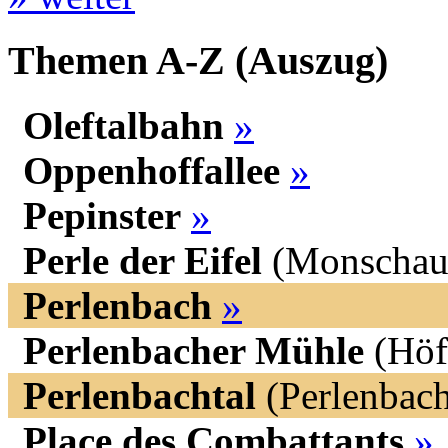
Themen A-Z (Auszug)
Oleftalbahn
»
Oppenhoffallee
»
Pepinster
»
Perle der Eifel
(Monscha
Perlenbach
»
Perlenbacher Mühle
(Höf
Perlenbachtal
(Perlenbac
Place des Combattants
»