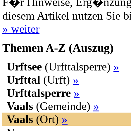
F�r Hinweise, Erg�nzungen
diesem Artikel nutzen Sie b
» weiter
Themen A-Z (Auszug)
Urftsee
(Urfttalsperre)
»
Urfttal
(Urft)
»
Urfttalsperre
»
Vaals
(Gemeinde)
»
Vaals
(Ort)
»