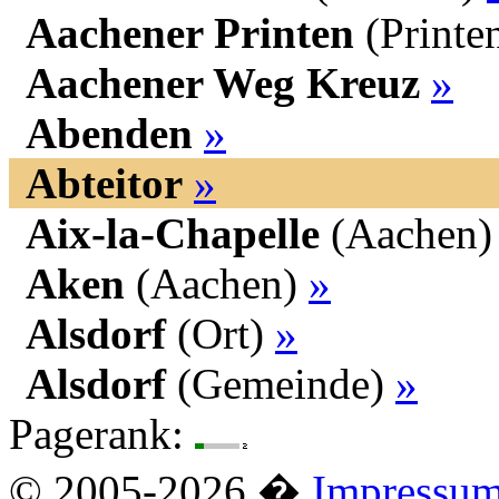
Aachener Printen
(Printe
Aachener Weg Kreuz
»
Abenden
»
Abteitor
»
Aix-la-Chapelle
(Aachen
Aken
(Aachen)
»
Alsdorf
(Ort)
»
Alsdorf
(Gemeinde)
»
Pagerank:
© 2005-2026 �
Impressu