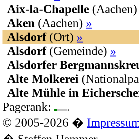
Aix-la-Chapelle
(Aachen
Aken
(Aachen)
»
Alsdorf
(Ort)
»
Alsdorf
(Gemeinde)
»
Alsdorfer Bergmannskre
Alte Molkerei
(Nationalp
Alte Mühle in Eichersche
Pagerank:
© 2005-2026 �
Impressu
� Steffen Hammer