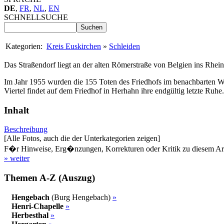
DE
,
FR
,
NL
,
EN
SCHNELLSUCHE
Kategorien:
Kreis Euskirchen
»
Schleiden
Das Straßendorf liegt an der alten Römerstraße von Belgien ins Rhein
Im Jahr 1955 wurden die 155 Toten des Friedhofs im benachbarten Wo
Viertel findet auf dem Friedhof in Herhahn ihre endgültig letzte Ruhe.
Inhalt
Beschreibung
[Alle Fotos, auch die der Unterkategorien zeigen]
F�r Hinweise, Erg�nzungen, Korrekturen oder Kritik zu diesem Artik
» weiter
Themen A-Z (Auszug)
Hengebach
(Burg Hengebach)
»
Henri-Chapelle
»
Herbesthal
»