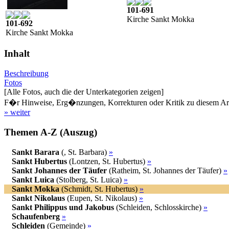
101-691
Kirche Sankt Mokka
101-692
Kirche Sankt Mokka
Inhalt
Beschreibung
Fotos
[Alle Fotos, auch die der Unterkategorien zeigen]
F�r Hinweise, Erg�nzungen, Korrekturen oder Kritik zu diesem Artik
» weiter
Themen A-Z (Auszug)
Sankt Barara
(, St. Barbara)
»
Sankt Hubertus
(Lontzen, St. Hubertus)
»
Sankt Johannes der Täufer
(Ratheim, St. Johannes der Täufer)
»
Sankt Luica
(Stolberg, St. Luica)
»
Sankt Mokka
(Schmidt, St. Hubertus)
»
Sankt Nikolaus
(Eupen, St. Nikolaus)
»
Sankt Philippus und Jakobus
(Schleiden, Schlosskirche)
»
Schaufenberg
»
Schleiden
(Gemeinde)
»