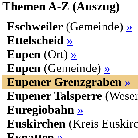
Themen A-Z (Auszug)
Eschweiler
(Gemeinde)
»
Ettelscheid
»
Eupen
(Ort)
»
Eupen
(Gemeinde)
»
Eupener Grenzgraben
»
Eupener Talsperre
(Weser
Euregiobahn
»
Euskirchen
(Kreis Euskir
Eynatten
»